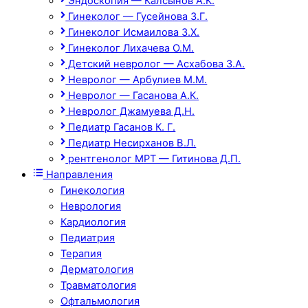
Эндоскопия — Калсынов А.К.
Гинеколог — Гусейнова З.Г.
Гинеколог Исмаилова З.Х.
Гинеколог Лихачева О.М.
Детский невролог — Асхабова З.А.
Невролог — Арбулиев М.М.
Невролог — Гасанова А.К.
Невролог Джамуева Д.Н.
Педиатр Гасанов К. Г.
Педиатр Несирханов В.Л.
рентгенолог МРТ — Гитинова Д.П.
Направления
Гинекология
Неврология
Кардиология
Педиатрия
Терапия
Дерматология
Травматология
Офтальмология