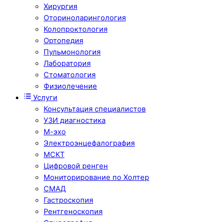
Хирургия
Оториноларингология
Колопроктология
Ортопедия
Пульмонология
Лаборатория
Стоматология
Физиолечение
Услуги
Консультация специалистов
УЗИ диагностика
М-эхо
Электроэнцефалография
МСКТ
Цифровой ренген
Мониторирование по Холтер
СМАД
Гастроскопия
Рентгеноскопия