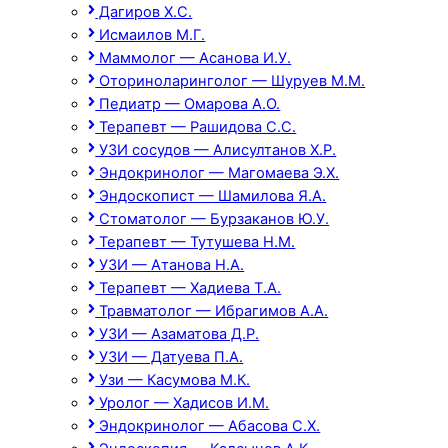
Дагиров Х.С.
Исмаилов М.Г.
Маммолог — Асанова И.У.
Оториноларинголог — Шуруев М.М.
Педиатр — Омарова А.О.
Терапевт — Рашидова С.С.
УЗИ сосудов — Алисултанов Х.Р.
Эндокринолог — Магомаева Э.Х.
Эндоскопист — Шамилова Я.А.
Стоматолог — Бурзаканов Ю.У.
Терапевт — Тутушева Н.М.
УЗИ — Атанова Н.А.
Терапевт — Хадиева Т.А.
Травматолог — Ибрагимов А.А.
УЗИ — Азаматова Д.Р.
УЗИ — Датуева П.А.
Узи — Касумова М.К.
Уролог — Хадисов И.М.
Эндокринолог — Абасова С.Х.