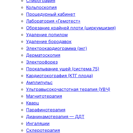
Спирография
Кольпоскопия
Процедурный кабинет
Лаборатория «Гемотест»
Обрезание крайней плоти (циркумцизия)
Удаление попилом
Удаление бородавок
Электрокардиограмма (экг)
Дерматоскопия
Электрофорез
Прокалывание ушей (система 75)
Кардиотокография (КТГ плода)
Амплипульс
Ультравысокочастотная терапия (УВЧ)
Магнитотерапия
Кварц
Парафинотерапия
Дианинамотерапия — ДДТ
Ингаляции
Склеротерапия