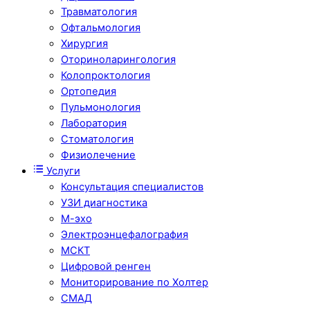
Травматология
Офтальмология
Хирургия
Оториноларингология
Колопроктология
Ортопедия
Пульмонология
Лаборатория
Стоматология
Физиолечение
Услуги
Консультация специалистов
УЗИ диагностика
М-эхо
Электроэнцефалография
МСКТ
Цифровой ренген
Мониторирование по Холтер
СМАД