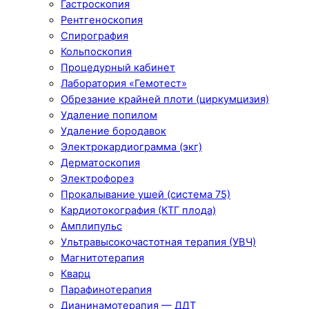
Гастроскопия
Рентгеноскопия
Спирография
Кольпоскопия
Процедурный кабинет
Лаборатория «Гемотест»
Обрезание крайней плоти (циркумцизия)
Удаление попилом
Удаление бородавок
Электрокардиограмма (экг)
Дерматоскопия
Электрофорез
Прокалывание ушей (система 75)
Кардиотокография (КТГ плода)
Амплипульс
Ультравысокочастотная терапия (УВЧ)
Магнитотерапия
Кварц
Парафинотерапия
Дианинамотерапия — ДДТ