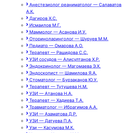
Анестезиолог реаниматолог — Салаватов
А.К.
Дагиров Х.С.
Исмаилов М.Г.
Маммолог — Асанова И.У.
Оториноларинголог — Шуруев М.М.
Педиатр — Омарова А.О.
Терапевт — Рашидова С.С.
УЗИ сосудов — Алисултанов Х.Р.
Эндокринолог — Магомаева Э.Х.
Эндоскопист — Шамилова Я.А.
Стоматолог — Бурзаканов Ю.У.
Терапевт — Тутушева Н.М.
УЗИ — Атанова Н.А.
Терапевт — Хадиева Т.А.
Травматолог — Ибрагимов А.А.
УЗИ — Азаматова Д.Р.
УЗИ — Датуева П.А.
Узи — Касумова М.К.