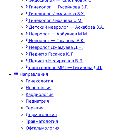
Эндоскопия — Калсынов А.К.
Гинеколог — Гусейнова З.Г.
Гинеколог Исмаилова З.Х.
Гинеколог Лихачева О.М.
Детский невролог — Асхабова З.А.
Невролог — Арбулиев М.М.
Невролог — Гасанова А.К.
Невролог Джамуева Д.Н.
Педиатр Гасанов К. Г.
Педиатр Несирханов В.Л.
рентгенолог МРТ — Гитинова Д.П.
Направления
Гинекология
Неврология
Кардиология
Педиатрия
Терапия
Дерматология
Травматология
Офтальмология