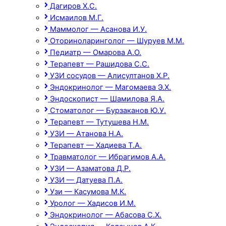
Дагиров Х.С.
Исмаилов М.Г.
Маммолог — Асанова И.У.
Оториноларинголог — Шуруев М.М.
Педиатр — Омарова А.О.
Терапевт — Рашидова С.С.
УЗИ сосудов — Алисултанов Х.Р.
Эндокринолог — Магомаева Э.Х.
Эндоскопист — Шамилова Я.А.
Стоматолог — Бурзаканов Ю.У.
Терапевт — Тутушева Н.М.
УЗИ — Атанова Н.А.
Терапевт — Хадиева Т.А.
Травматолог — Ибрагимов А.А.
УЗИ — Азаматова Д.Р.
УЗИ — Датуева П.А.
Узи — Касумова М.К.
Уролог — Хадисов И.М.
Эндокринолог — Абасова С.Х.