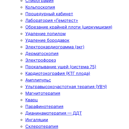
Спирография
Кольпоскопия
Процедурный кабинет
Лаборатория «Гемотест»
Обрезание крайней плоти (циркумцизия)
Удаление попилом
Удаление бородавок
Электрокардиограмма (экг)
Дерматоскопия
Электрофорез
Прокалывание ушей (система 75)
Кардиотокография (КТГ плода)
Амплипульс
Ультравысокочастотная терапия (УВЧ)
Магнитотерапия
Кварц
Парафинотерапия
Дианинамотерапия — ДДТ
Ингаляции
Склеротерапия