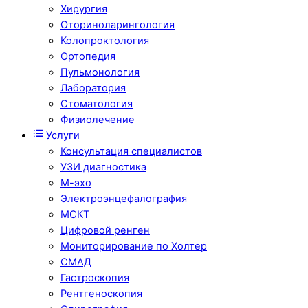
Хирургия
Оториноларингология
Колопроктология
Ортопедия
Пульмонология
Лаборатория
Стоматология
Физиолечение
Услуги
Консультация специалистов
УЗИ диагностика
М-эхо
Электроэнцефалография
МСКТ
Цифровой ренген
Мониторирование по Холтер
СМАД
Гастроскопия
Рентгеноскопия